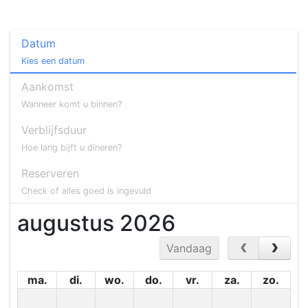
Datum
Kies een datum
Aankomst
Wanneer komt u binnen?
Verblijfsduur
Hoe lang bijft u dineren?
Reserveren
Check of alles goed is ingevuld
augustus 2026
Vandaag
ma.
di.
wo.
do.
vr.
za.
zo.